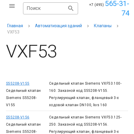
565-31-
+7 (495)
Поиск
74
Главная
Автоматизация зданий
Клапаны
VXF53
VXF53
S55208-V155
Седельный клапан Siemens VXF53.100-
Седельный клапан
160. Заказной код S55208-V155.
Siemens S55208-
Регулирующий клапан, фланцевый 3-х
V155
ходовой клапан DN100, kvs 160
S55208-V156
Седельный клапан Siemens VXF53.125-
Седельный клапан
250. Заказной код S55208-V156.
Siemens S55208-
Регулирующий клапан, фланцевый 3-х