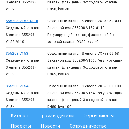
Siemens S55208-
клапан, фланцевый 3-х ходовой клапан
V152
DN50, kvs 40
S55208-V152-A110
Седельный клапан Siemens VXF53.50-40J.
Седельный клапан
Заказной код S55208-V152-A110.
Siemens S55208-
Регулирующий клапан, фланцевый 3-х
V152-A110
ходовой клапан DN50, kvs 40
S55208-V153
Седельный клапан Siemens VXF53.65-63.
Седельный клапан
Заказной код S55208-V153. Регулирующий
Siemens S55208-
клапан, фланцевый 3-х ходовой клапан
V153
DN65, kvs 63
S55208-V154
Седельный клапан Siemens VXF53.80-100.
Седельный клапан
Заказной код S55208-V154. Регулирующий
Siemens S55208-
клапан, фланцевый 3-х ходовой клапан
V154
DN80, kvs 100
Каталог
Производители
Сертификаты
Проекты
Новости
Сотрудничество