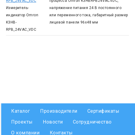
RPB_24VAC_VDC
процесса Omron K3HBRPB24VACVDC,
Измеритель-
напряжение питания 24 В постоянного
индикатор Omron
или переменного тока, габаритный размер
K3HB-
лицевой панели 96x48 мм
RPB_24VAC_VDC
Каталог
Производители
Сертификаты
Проекты
Новости
Сотрудничество
О компании
Контакты