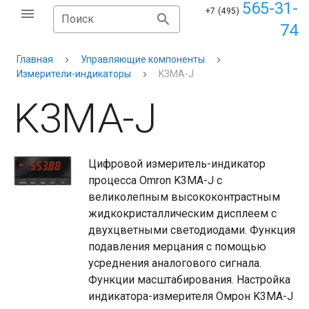
565-31-
+7 (495)
Поиск
74
Главная
Управляющие компоненты
Измерители-индикаторы
K3MA-J
K3MA-J
Цифровой измеритель-индикатор
процесса Omron K3MA-J с
великолепным высококонтрастным
жидкокристаллическим дисплеем с
двухцветными светодиодами. Функция
подавления мерцания с помощью
усреднения аналогового сигнала.
Функции масштабирования. Настройка
индикатора-измерителя Омрон K3MA-J