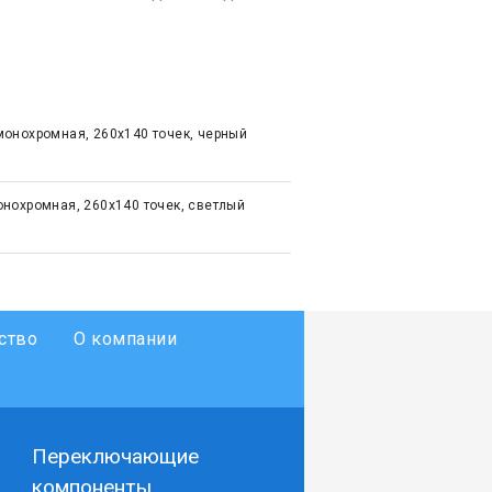
онохромная, 260х140 точек, черный
нохромная, 260х140 точек, светлый
ство
О компании
Переключающие
компоненты