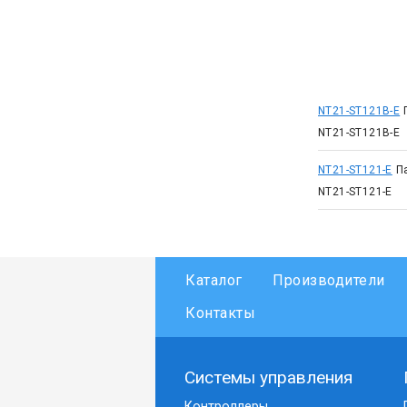
NT21-ST121B-E
NT21-ST121B-E
NT21-ST121-E
П
NT21-ST121-E
Каталог
Производители
Контакты
Системы управления
Контроллеры