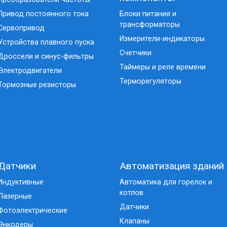
Привод постоянного тока
Блоки питания и
трансформаторы
Сервопривод
Измерители-индикаторы
Устройства плавного пуска
Счетчики
Дроссели и синус-фильтры
Таймеры и реле времени
Электродвигатели
Терморегуляторы
Тормозные резисторы
Датчики
Автоматизация зданий
Индуктивные
Автоматика для горелок и
котлов
Лазерные
Датчики
Фотоэлектрические
Клапаны
Энкодеры