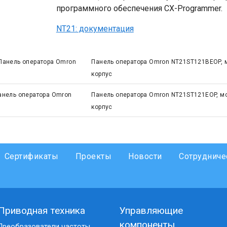
программного обеспечения CX-Programmer.
NT21: документация
Панель оператора Omron
Панель оператора Omron NT21ST121BEOP, м
корпус
анель оператора Omron
Панель оператора Omron NT21ST121EOP, мо
корпус
Сертификаты
Проекты
Новости
Сотрудниче
Приводная техника
Управляющие
компоненты
Преобразователи частоты