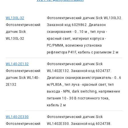
WL130L-32
Фотоэлектрический датчик Sick WL130L32.
Фотоэлектрический
Заказной код 6029862. Диапазон
датчик Sick
сканирования - 0…10 м , тип луча -
WL130L-32
красный свет, материал корпуса -
PC/PMMA, возможна установка
рефлектора P41F, кабель с разъемом 2 м
WL140-2E132
Фотоэлектрический датчик Sick
Фотоэлектрический
WL1402E132. Заказной код 6024737.
датчик Sick WL140-
Диапазон сканирования/отражатель - 0…6
2E132
м/PL80A , тип луча - красный свет, тип
выхода - NPN, dark switching, напряжение
питания 10 - 30 В постоянного тока,
кабель 2 м
WL140-2E330
Фотоэлектрический датчик Sick
Фотоэлектрический
WL1402E330. Заказной код 6024738.