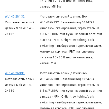
питания 10 - 30 В постоянного тока,
разъем М8 3-pin
WL140-2N132
Фотоэлектрический датчик Sick
Фотоэлектрический
WL1402N132. Заказной код 6024792.
датчик Sick WL140-
Диапазон сканирования/отражатель - 0…
2N132
6.5 м/PL80A , тип луча - красный свет, тип
выхода - NPN, Q=light switching/dark
switching - выбирается переключателем,
материал корпуса - PBT, напряжение
питания 10 - 30 В постоянного тока,
кабель 2 м
WL140-2N330
Фотоэлектрический датчик Sick
Фотоэлектрический
WL1402N330. Заказной код 6024794.
датчик Sick WL140-
Диапазон сканирования/отражатель - 0…
2N330
6.5 м/PL80A , тип луча - красный свет, тип
выхода - NPN, Q=light switching/dark
switching - выбирается переключателем,
материал корпуса - PBT, напряжение