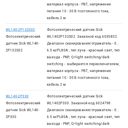
материал корпуса - PBT, напряжение
питания 10 - 30 В постоянного тока,
кабель 2 м
WL140-2P132S02
Фотоэлектрический датчик Sick
Фотоэлектрический
WL1402P132S02. Заказной код 6035832.
датчик Sick WL140-
Диапазон сканирования/отражатель - 0…
2P132S02
6.5 м/PL80A , тип луча - красный свет, тип
выхода - PNP, Q=light switching/dark
switching - выбирается переключателем,
материал корпуса - PBT, напряжение
питания 10 - 30 В постоянного тока,
кабель 2 м
WL140-2P330
Фотоэлектрический датчик Sick
Фотоэлектрический
WL1402P330. Заказной код 6024798.
датчик Sick WL140-
Диапазон сканирования/отражатель - 0…
2P330
6.5 м/PL80A , тип луча - красный свет, тип
выхода - PNP, Q=light switching/dark