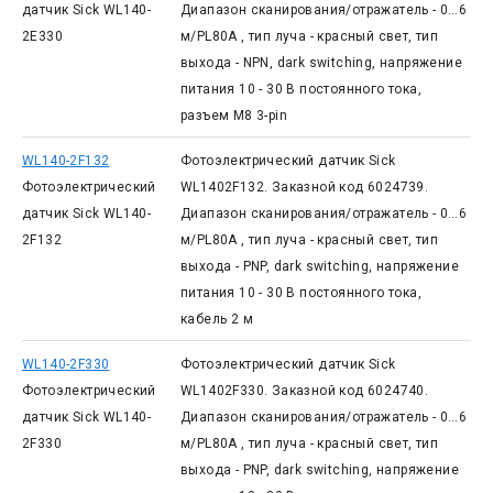
датчик Sick WL140-
Диапазон сканирования/отражатель - 0…6
2E330
м/PL80A , тип луча - красный свет, тип
выхода - NPN, dark switching, напряжение
питания 10 - 30 В постоянного тока,
разъем М8 3-pin
WL140-2F132
Фотоэлектрический датчик Sick
Фотоэлектрический
WL1402F132. Заказной код 6024739.
датчик Sick WL140-
Диапазон сканирования/отражатель - 0…6
2F132
м/PL80A , тип луча - красный свет, тип
выхода - PNP, dark switching, напряжение
питания 10 - 30 В постоянного тока,
кабель 2 м
WL140-2F330
Фотоэлектрический датчик Sick
Фотоэлектрический
WL1402F330. Заказной код 6024740.
датчик Sick WL140-
Диапазон сканирования/отражатель - 0…6
2F330
м/PL80A , тип луча - красный свет, тип
выхода - PNP, dark switching, напряжение