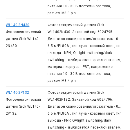
питания 10 - 30 В постоянного тока,
разъем М8 3-pin
WL140-2N430
Фотоэлектрический датчик Sick
Фотоэлектрический
WL1402N430. Заказной код 6024795.
датчик Sick WL140-
Диапазон сканирования/отражатель - 0…
2N430
6.5 м/PL80A , тип луча - красный свет, тип
выхода - NPN, Q=light switching/dark
switching - выбирается переключателем,
материал корпуса - PBT, напряжение
питания 10 - 30 В постоянного тока,
разъем М8 4-pin
WL140-2P132
Фотоэлектрический датчик Sick
Фотоэлектрический
WL1402P132. Заказной код 6024796.
датчик Sick WL140-
Диапазон сканирования/отражатель - 0…
2P132
6.5 м/PL80A , тип луча - красный свет, тип
выхода - PNP, Q=light switching/dark
switching - выбирается переключателем,