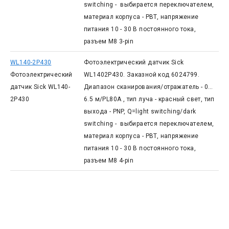
switching - выбирается переключателем,
материал корпуса - PBT, напряжение
питания 10 - 30 В постоянного тока,
разъем М8 3-pin
WL140-2P430
Фотоэлектрический датчик Sick
Фотоэлектрический
WL1402P430. Заказной код 6024799.
датчик Sick WL140-
Диапазон сканирования/отражатель - 0…
2P430
6.5 м/PL80A , тип луча - красный свет, тип
выхода - PNP, Q=light switching/dark
switching - выбирается переключателем,
материал корпуса - PBT, напряжение
питания 10 - 30 В постоянного тока,
разъем М8 4-pin