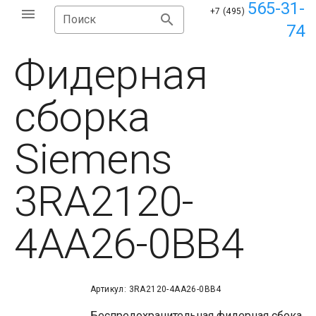
565-31-
+7 (495)
Поиск
74
Фидерная
сборка
Siemens
3RA2120-
4AA26-0BB4
Артикул: 3RA2120-4AA26-0BB4
Беспредохранительная фидерная сбока