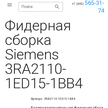
565-31-
+7 (495)
Поиск
74
Фидерная
сборка
Siemens
3RA2110-
1ED15-1BB4
Артикул: 3RA2110-1ED15-1BB4
Беспредохранительная фидерная сбока