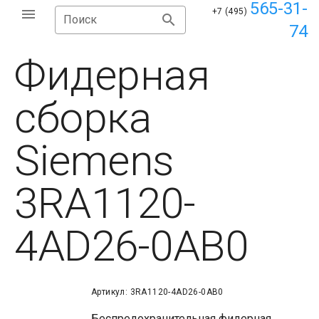
565-31-
+7 (495)
Поиск
74
Фидерная
сборка
Siemens
3RA1120-
4AD26-0AB0
Артикул: 3RA1120-4AD26-0AB0
Беспредохранительная фидерная