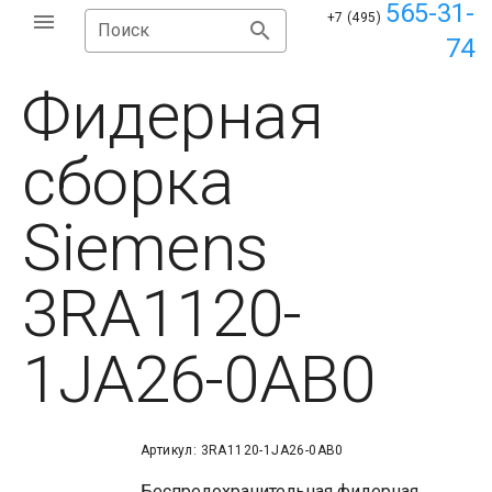
565-31-
+7 (495)
Поиск
74
Фидерная
сборка
Siemens
3RA1120-
1JA26-0AB0
Артикул: 3RA1120-1JA26-0AB0
Беспредохранительная фидерная