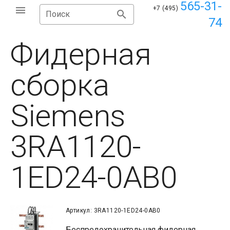
565-31-
+7 (495)
Поиск
74
Фидерная
сборка
Siemens
3RA1120-
1ED24-0AB0
Артикул: 3RA1120-1ED24-0AB0
Беспредохранительная фидерная