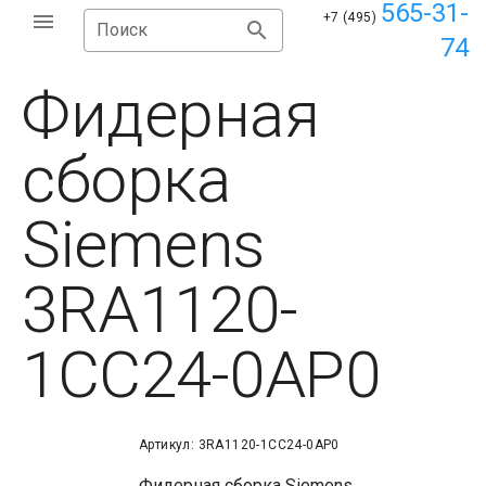
565-31-
+7 (495)
Поиск
74
Фидерная
сборка
Siemens
3RA1120-
1CC24-0AP0
Артикул: 3RA1120-1CC24-0AP0
Фидерная сборка Siemens