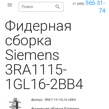
565-31-
+7 (495)
Поиск
74
Фидерная
сборка
Siemens
3RA1115-
1GL16-2BB4
Артикул: 3RA1115-1GL16-2BB4
Фидерная сборка Siemens