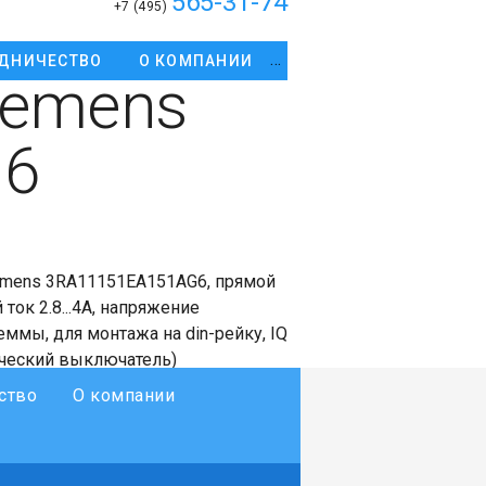
565-31-74
+7 (495)
ДНИЧЕСТВО
О КОМПАНИИ
iemens
G6
emens 3RA11151EA151AG6, прямой
ток 2.8...4A, напряжение
еммы, для монтажа на din-рейку, IQ
ический выключатель)
ство
О компании