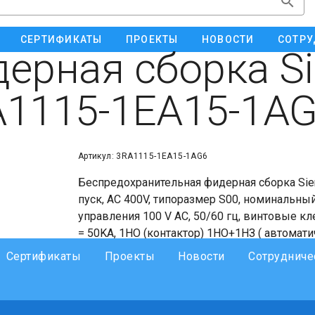
СЕРТИФИКАТЫ
ПРОЕКТЫ
НОВОСТИ
СОТРУ
ерная сборка S
1115-1EA15-1A
Артикул: 3RA1115-1EA15-1AG6
Беспредохранительная фидерная сборка Si
пуск, AC 400V, типоразмер S00, номинальный 
управления 100 V AC, 50/60 гц, винтовые кл
= 50KA, 1НО (контактор) 1НО+1НЗ ( автомат
Сертификаты
Проекты
Новости
Сотрудниче