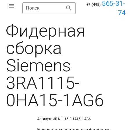
565-31-
+7 (495)
Поиск
74
Фидерная
сборка
Siemens
3RA1115-
0HA15-1AG6
Артикул: 3RA1115-0HA15-1AG6
Беспредохранительная фидерная