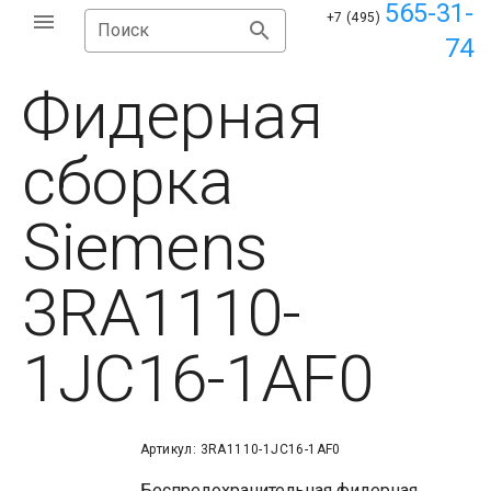
565-31-
+7 (495)
Поиск
74
Фидерная
сборка
Siemens
3RA1110-
1JC16-1AF0
Артикул: 3RA1110-1JC16-1AF0
Беспредохранительная фидерная