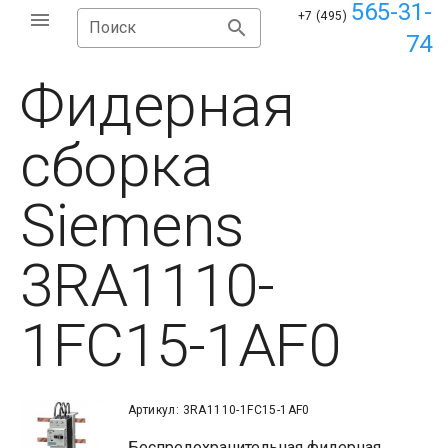
565-31-
+7 (495)
Поиск
74
Фидерная
сборка
Siemens
3RA1110-
1FC15-1AF0
Артикул: 3RA1110-1FC15-1AF0
Беспредохранительная фидерная