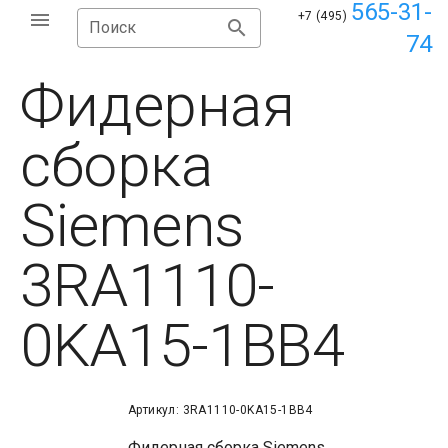
565-31-
+7 (495)
Поиск
74
Фидерная
сборка
Siemens
3RA1110-
0KA15-1BB4
Артикул: 3RA1110-0KA15-1BB4
Фидерная сборка Siemens