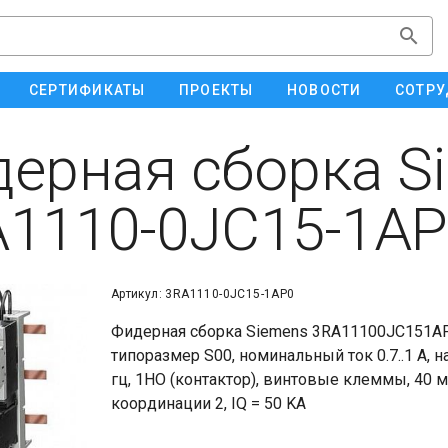
СЕРТИФИКАТЫ
ПРОЕКТЫ
НОВОСТИ
СОТРУ
ерная сборка S
1110-0JC15-1AP
Артикул: 3RA1110-0JC15-1AP0
Фидерная сборка Siemens 3RA11100JC151AP0
типоразмер S00, номинальный ток 0.7..1 A, 
гц, 1НO (контактор), винтовые клеммы, 40 
координации 2, IQ = 50 KA