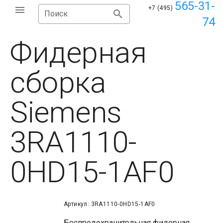
565-31-
+7 (495)
Поиск
74
Фидерная
сборка
Siemens
3RA1110-
0HD15-1AF0
Артикул: 3RA1110-0HD15-1AF0
Беспредохранительная фидерная