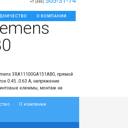
565-31-74
+7 (495)
ДНИЧЕСТВО
О КОМПАНИИ
iemens
B0
emens 3RA11100GA151AB0, прямой
ок 0.45...0.63 A, напряжение
, винтовые клеммы, монтаж на
ство
О компании