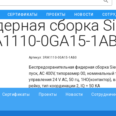
СЕРТИФИКАТЫ
ПРОЕКТЫ
НОВОСТИ
СОТРУ
ерная сборка S
1110-0GA15-1A
Артикул: 3RA1110-0GA15-1AB0
Беспредохранительная фидерная сборка Si
пуск, AC 400V, типоразмер 00, номинальный т
управления 24 V AC, 50 гц, 1НО(контактор)
рейку, тип координации 2, IQ = 50 KA
Сертификаты
Проекты
Новости
Сотрудниче