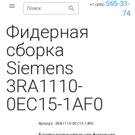
565-31-
+7 (495)
Поиск
74
Фидерная
сборка
Siemens
3RA1110-
0EC15-1AF0
Артикул: 3RA1110-0EC15-1AF0
Беспредохранительная фидерная