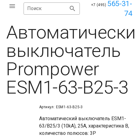
565-31-
+7 (495)
Поиск
74
Автоматически
выключатель
Prompower
ESM1-63-B25-3
Артикул: ESM1-63-B25-3
Автоматический выключатель ESM1-
63/B25/3 (10kA), 25A, характеристика B,
количество полюсов: 3P