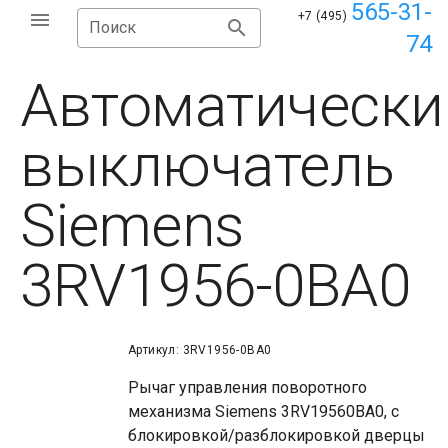
565-31-
+7 (495)
Поиск
74
Автоматически
выключатель
Siemens
3RV1956-0BA0
Артикул: 3RV1956-0BA0
Рычаг управления поворотного
механизма Siemens 3RV19560BA0, с
блокировкой/разблокировкой дверцы