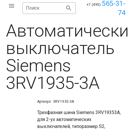
565-31-
+7 (495)
Поиск
74
Автоматически
выключатель
Siemens
3RV1935-3A
Артикул: 3RV1935-3A
Трехфазная шина Siemens 3RV19353A,
для 2-ух автоматических
выключателей, типоразмер S2,