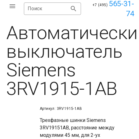
565-31-
+7 (495)
Поиск
74
Автоматически
выключатель
Siemens
3RV1915-1AB
Артикул: 3RV1915-1AB
Трехфазные шинки Siemens
3RV19151AB, расстояние между
модулями 45 мм, для 2-ух