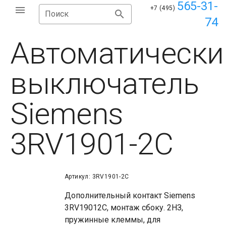
565-31-
+7 (495)
Поиск
74
Автоматически
выключатель
Siemens
3RV1901-2C
Артикул: 3RV1901-2C
Дополнительный контакт Siemens
3RV19012C, монтаж сбоку. 2НЗ,
пружинные клеммы, для