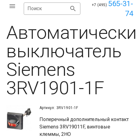
565-31-
+7 (495)
Поиск
74
Автоматически
выключатель
Siemens
3RV1901-1F
Артикул: 3RV1901-1F
Поперечный дополнительный контакт
Siemens 3RV19011F, винтовые
клеммы, 2НО