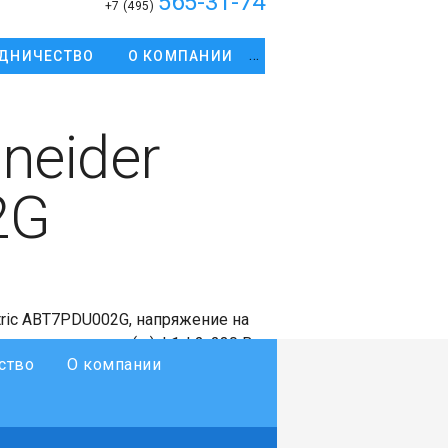
565-31-74
+7 (495)
ДНИЧЕСТВО
О КОМПАНИИ
neider
2G
ric ABT7PDU002G, напряжение на
ряжение, клемма(ы): L1-L2, 230 В
ство
О компании
 N-L1 напряжение на выходе 1