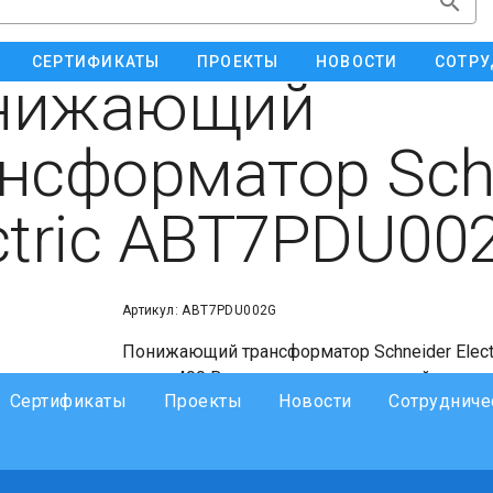
СЕРТИФИКАТЫ
ПРОЕКТЫ
НОВОСТИ
СОТРУ
нижающий
нсформатор Sch
ctric ABT7PDU00
Артикул: ABT7PDU002G
Понижающий трансформатор Schneider Elect
входе 400 В переменного тока линейное нап
Сертификаты
Проекты
Новости
Сотрудниче
переменного тока, однофазный, клемма(ы):
фаза 115/230 В, мощность 25 ВА