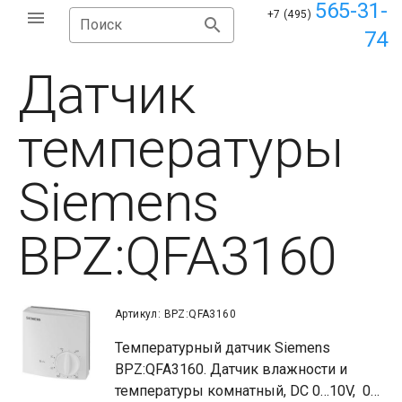
565-31-
+7 (495)
Поиск
74
Датчик
температуры
Siemens
BPZ:QFA3160
Артикул: BPZ:QFA3160
Температурный датчик Siemens
BPZ:QFA3160. Датчик влажности и
температуры комнатный, DC 0…10V, 0…