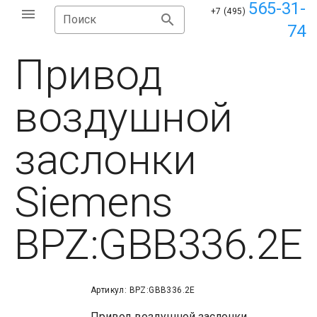
565-31-
+7 (495)
Поиск
74
Привод
воздушной
заслонки
Siemens
BPZ:GBB336.2E
Артикул: BPZ:GBB336.2E
Привод воздушной заслонки,