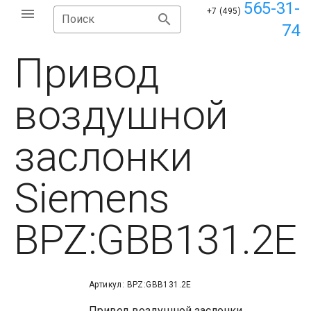
565-31-
+7 (495)
Поиск
74
Привод
воздушной
заслонки
Siemens
BPZ:GBB131.2E
Артикул: BPZ:GBB131.2E
Привод воздушной заслонки,