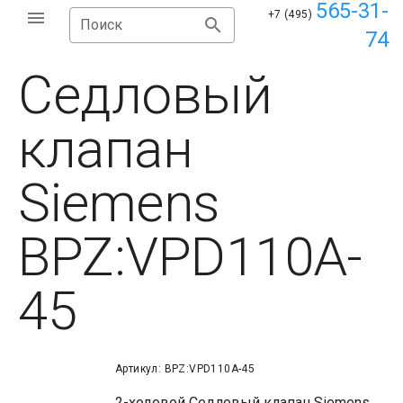
565-31-
+7 (495)
Поиск
74
Седловый
клапан
Siemens
BPZ:VPD110A-
45
Артикул: BPZ:VPD110A-45
2-ходовой Седловый клапан Siemens