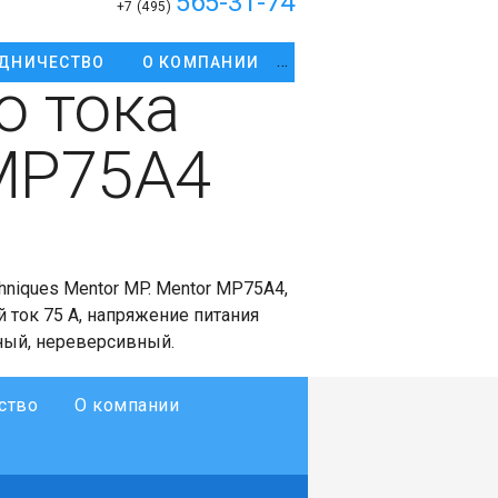
565-31-74
+7 (495)
ДНИЧЕСТВО
О КОМПАНИИ
о тока
 MP75A4
hniques Mentor MP. Mentor MP75A4,
 ток 75 А, напряжение питания
ный, нереверсивный.
ство
О компании