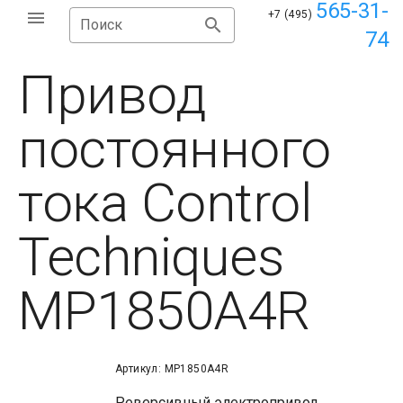
565-31-
+7 (495)
Поиск
74
Привод
постоянного
тока Control
Techniques
MP1850A4R
Артикул: MP1850A4R
Реверсивный электропривод