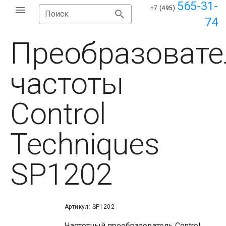
565-31-
+7 (495)
Поиск
74
Преобразовате
частоты
Control
Techniques
SP1202
Артикул: SP1202
Частотный преобразователь Control