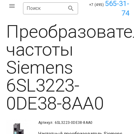
565-31-
+7 (495)
Поиск
74
Преобразовате
частоты
Siemens
6SL3223-
0DE38-8AA0
Артикул: 6SL3223-0DE38-8AA0
Частотный преобразователь Siemens