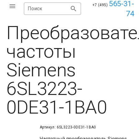
565-31-
+7 (495)
Поиск
74
Преобразовате
частоты
Siemens
6SL3223-
0DE31-1BA0
Артикул: 6SL3223-0DE31-1BA0
Частотный преобразователь Siemens