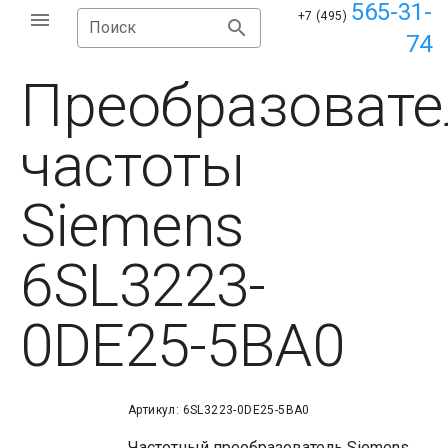
565-31-
+7 (495)
Поиск
74
Преобразовате
частоты
Siemens
6SL3223-
0DE25-5BA0
Артикул: 6SL3223-0DE25-5BA0
Частотный преобразователь Siemens