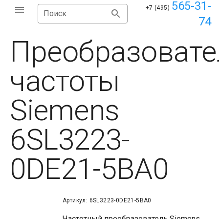
565-31-
+7 (495)
Поиск
74
Преобразовате
частоты
Siemens
6SL3223-
0DE21-5BA0
Артикул: 6SL3223-0DE21-5BA0
Частотный преобразователь Siemens