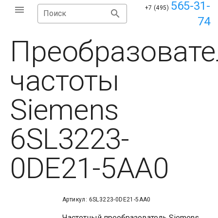
565-31-
+7 (495)
Поиск
74
Преобразовате
частоты
Siemens
6SL3223-
0DE21-5AA0
Артикул: 6SL3223-0DE21-5AA0
Частотный преобразователь Siemens