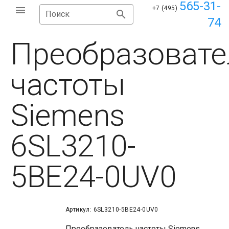
565-31-
+7 (495)
Поиск
74
Преобразовате
частоты
Siemens
6SL3210-
5BE24-0UV0
Артикул: 6SL3210-5BE24-0UV0
Преобразователь частоты Siemens