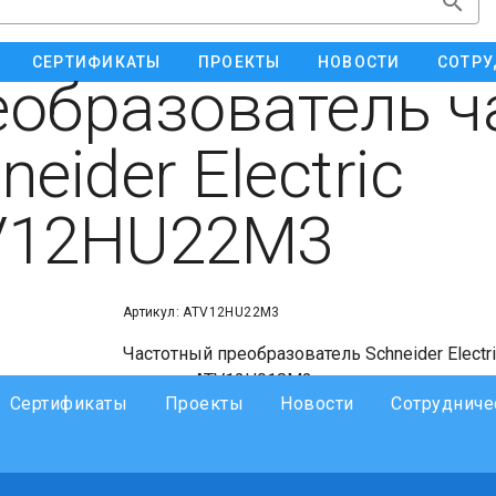
СЕРТИФИКАТЫ
ПРОЕКТЫ
НОВОСТИ
СОТРУ
образователь ч
neider Electric
V12HU22M3
Артикул: ATV12HU22M3
Частотный преобразователь Schneider Electri
частоты ATV12H018M2, номинальная мощност
Сертификаты
Проекты
Новости
Сотрудниче
240В/1 фазный