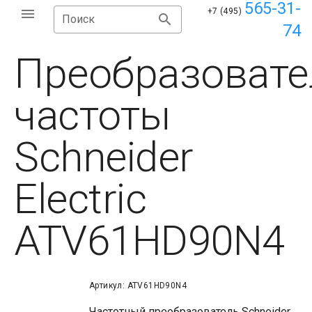
565-31-
+7 (495)
Поиск
74
Преобразовате
частоты
Schneider
Electric
ATV61HD90N4
Артикул: ATV61HD90N4
Частотный преобразователь Schneider