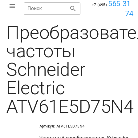
565-31-
+7 (495)
Поиск
74
Преобразовате
частоты
Schneider
Electric
ATV61E5D75N4
Артикул: ATV61E5D75N4
Частотный преобразователь Schneider