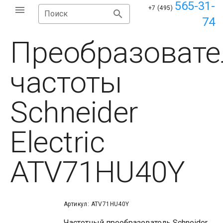
565-31-
+7 (495)
Поиск
74
Преобразовате
частоты
Schneider
Electric
ATV71HU40Y
Артикул: ATV71HU40Y
Частотный преобразователь Schneider