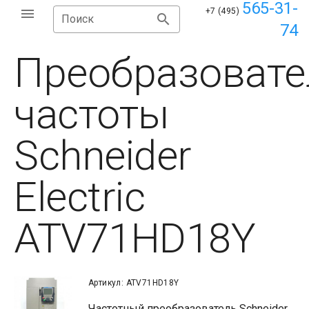
565-31-
+7 (495)
Поиск
74
Преобразовате
частоты
Schneider
Electric
ATV71HD18Y
Артикул: ATV71HD18Y
Частотный преобразователь Schneider