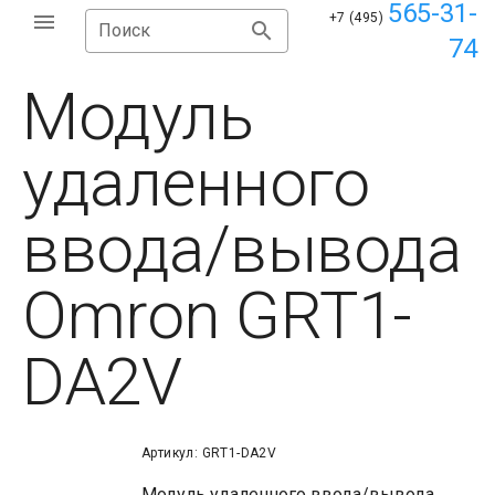
565-31-
+7 (495)
Поиск
74
Модуль
удаленного
ввода/вывода
Omron GRT1-
DA2V
Артикул: GRT1-DA2V
Модуль удаленного ввода/вывода