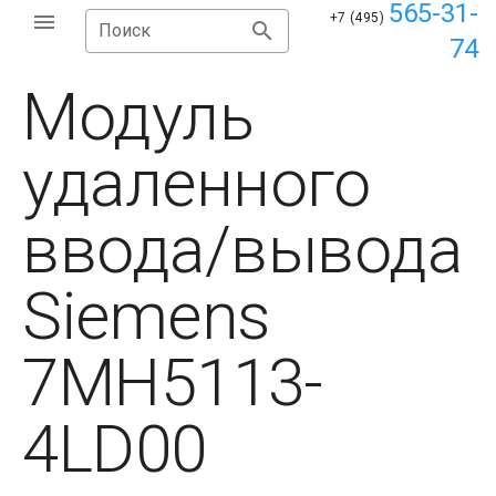
565-31-
+7 (495)
Поиск
74
Модуль
удаленного
ввода/вывода
Siemens
7MH5113-
4LD00