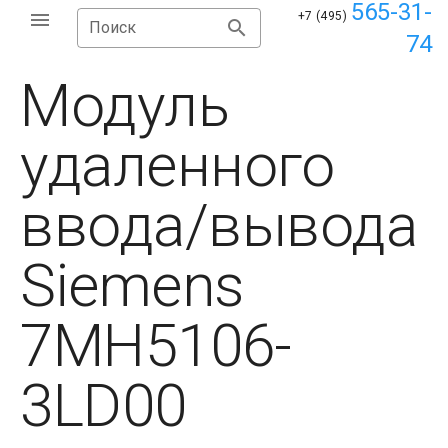
565-31-
+7 (495)
Поиск
74
Модуль
удаленного
ввода/вывода
Siemens
7MH5106-
3LD00