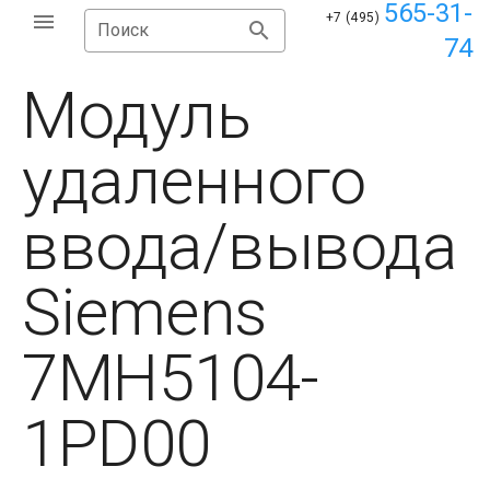
565-31-
+7 (495)
Поиск
74
Модуль
удаленного
ввода/вывода
Siemens
7MH5104-
1PD00